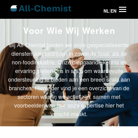
|
NL
EN
Voor Wie Wij Werken
Bij All-Chemist bieden we onze gespecialiseerde
diensten aan bedrijven in zowel de food- als de
non-foodindustrie. Onze diepgaande kennis en
ervaring stellen ons in staat om waardevolle
ondersteuning te bieden aan een breed scala aan
branches. Hieronder vind je een overzicht van de
sectoren waarin we actief zijn, samen met
voorbeelden van hoe onze expertise hier het
verschil maakt.